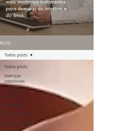
mais modernos tratamentos
para doenças do intestino e
do ânus.
BLOG
Todos posts
Todos posts
Doenças
intestinais
Câncer de
intestino
Prevenção
Endometriose
Hemorroidas