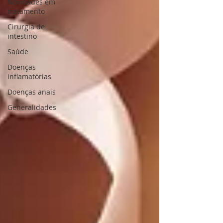
Novidades em
tratamento
Cirurgia de
intestino
Saúde
Doenças
inflamatórias
Doenças anais
Generalidades