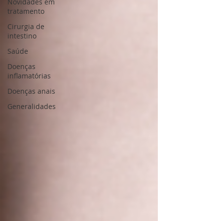
Novidades em
tratamento
Cirurgia de
intestino
Saúde
Doenças
inflamatórias
Doenças anais
Generalidades