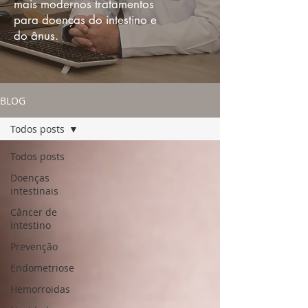
mais modernos tratamentos
para doenças do intestino e
do ânus.
BLOG
Todos posts
Todos posts
Doenças
intestinais
Câncer de
intestino
Prevenção
Endometriose
Hemorroidas