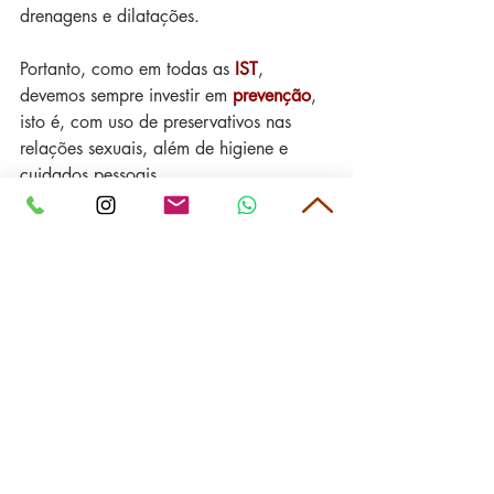
drenagens e dilatações.
Portanto, como em todas as 
IST
, 
devemos sempre investir em 
prevenção
, 
isto é, com uso de preservativos nas 
relações sexuais, além de higiene e 
cuidados pessoais.
Cuide-se!
Tags:
saúde
doenças anais
generalidades
Prevenção
Saúde
Generalidades
Posts Relacionados
Ver tudo