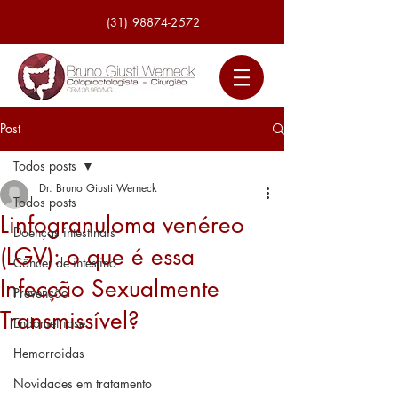
(31) 98874-2572
Post
Todos posts
Dr. Bruno Giusti Werneck
Todos posts
Linfogranuloma venéreo
Doenças intestinais
(LGV): o que é essa
Câncer de intestino
Infecção Sexualmente
Prevenção
Transmissível?
Endometriose
Hemorroidas
Novidades em tratamento