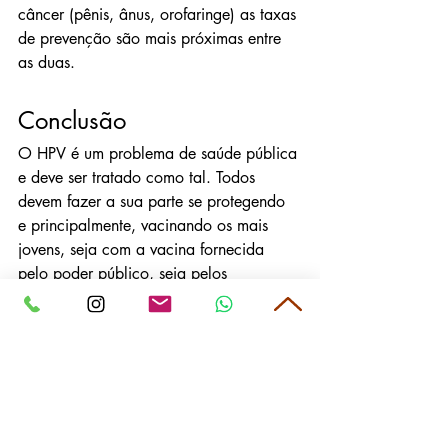
câncer (pênis, ânus, orofaringe) as taxas 
de prevenção são mais próximas entre 
as duas.
Conclusão
O HPV é um problema de saúde pública 
e deve ser tratado como tal. Todos 
devem fazer a sua parte se protegendo 
e principalmente, vacinando os mais 
jovens, seja com a vacina fornecida 
pelo poder público, seja pelos 
laboratórios particulares.
Vamos pensar no futuro, pessoal! Feliz 
Ano Novo!
Tags:
saúde
prevenção
hpv
Saúde