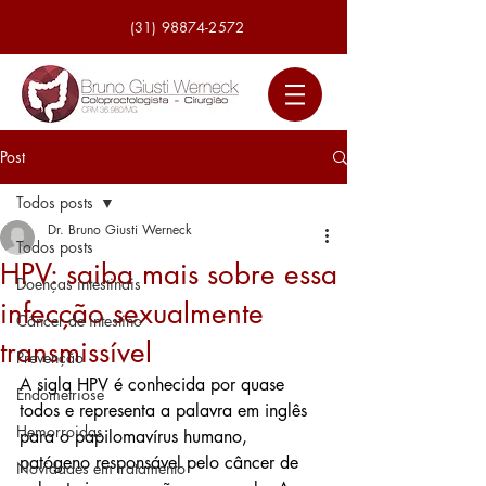
(31) 98874-2572
Post
Todos posts
Dr. Bruno Giusti Werneck
Todos posts
HPV: saiba mais sobre essa
Doenças intestinais
infecção sexualmente
Câncer de intestino
transmissível
Prevenção
A sigla HPV é conhecida por quase 
Endometriose
todos e representa a palavra em inglês 
Hemorroidas
para o papilomavírus humano, 
patógeno responsável pelo câncer de 
Novidades em tratamento