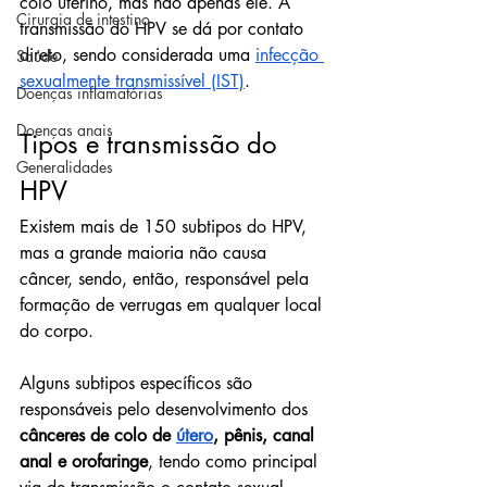
colo uterino, mas não apenas ele. A 
Cirurgia de intestino
transmissão do HPV se dá por contato 
direto, sendo considerada uma 
infecção 
Saúde
sexualmente transmissível (IST)
.
Doenças inflamatórias
Doenças anais
Tipos e transmissão do 
Generalidades
HPV
Existem mais de 150 subtipos do HPV, 
mas a grande maioria não causa 
câncer, sendo, então, responsável pela 
formação de verrugas em qualquer local 
do corpo.
Alguns subtipos específicos são 
responsáveis pelo desenvolvimento dos 
cânceres de colo de 
útero
, pênis, canal 
anal e orofaringe
, tendo como principal 