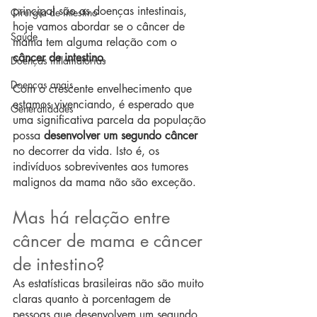
principal são as doenças intestinais, 
Cirurgia de intestino
hoje vamos abordar se o câncer de 
Saúde
mama tem alguma relação com o 
câncer de intestino
.
Doenças inflamatórias
Doenças anais
Com o crescente envelhecimento que 
estamos vivenciando, é esperado que 
Generalidades
uma significativa parcela da população 
possa 
desenvolver um segundo câncer
no decorrer da vida. Isto é, os 
indivíduos sobreviventes aos tumores 
malignos da mama não são exceção.
Mas há relação entre 
câncer de mama e câncer 
de intestino? 
As estatísticas brasileiras não são muito 
claras quanto à porcentagem de 
pessoas que desenvolvem um segundo 