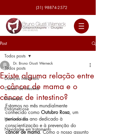
(31) 98874-2572
Post
Todos posts
Dr. Bruno Giusti Werneck
Todos posts
Existe alguma relação entre
Doenças intestinais
o câncer de mama e o
Câncer de intestino
câncer de intestino?
Prevenção
Estamos no mês mundialmente 
Endometriose
conhecido como 
Outubro Rosa
, um 
período do ano dedicado à 
Hemorroidas
conscientização e à prevenção do 
Novidades em tratamento
câncer de mama
. Como o nosso assunto 