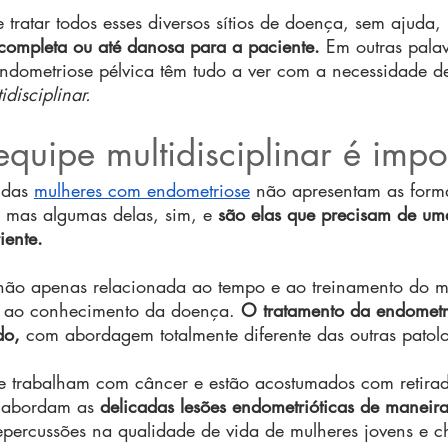
tratar todos esses diversos sítios de doença, sem ajuda,
completa ou até danosa para a paciente.
 Em outras palav
endometriose pélvica têm tudo a ver com a necessidade d
disciplinar.
equipe multidisciplinar é impo
 das 
mulheres com endometriose
 não apresentam as form
 mas algumas delas, sim, e 
são elas que precisam de um
iente.
 não apenas relacionada ao tempo e ao treinamento do 
 ao conhecimento da doença. 
O tratamento da endometri
do,
 com abordagem totalmente diferente das outras patolo
e trabalham com câncer e estão acostumados com retirad
s abordam as 
delicadas lesões endometrióticas de maneira
repercussões na qualidade de vida de mulheres jovens e c