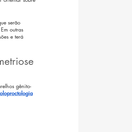
ue serão 
 Em outras 
ões e terá 
metriose 
relhos gênito-
oloproctologia