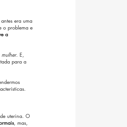
 antes era uma 
e o problema e 
ve a 
 mulher
. E, 
ltada para a 
tendermos 
cterísticas.
de uterina. O 
normais
, mas, 