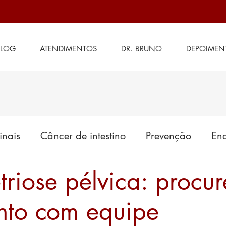
BLOG
ATENDIMENTOS
DR. BRUNO
DEPOIMEN
inais
Câncer de intestino
Prevenção
End
riose pélvica: procur
es em tratamento
Cirurgia de intestino
Saú
nto com equipe
Doenças anais
Generalidades