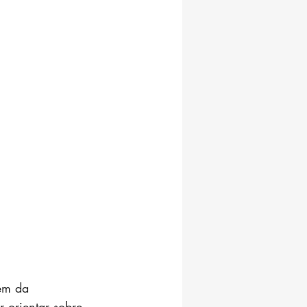
em da 
r orientar sobre 