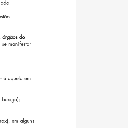
lado.
stão 
 
órgãos do 
 se manifestar 
– é aquela em 
 bexiga);
rax), em alguns 