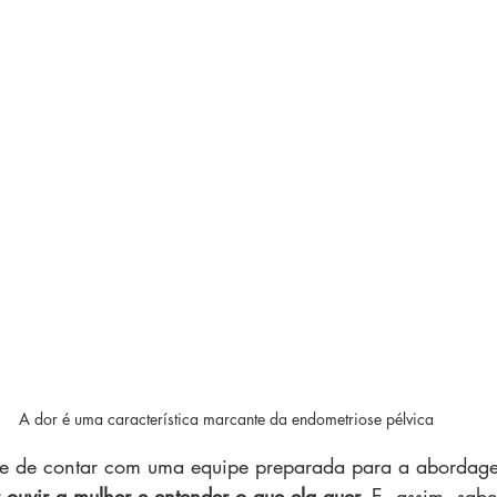
A dor é uma característica marcante da endometriose pélvica
nte de contar com uma equipe preparada para a abordag
 ouvir a mulher e entender o que ela quer.
 E, assim, sabe