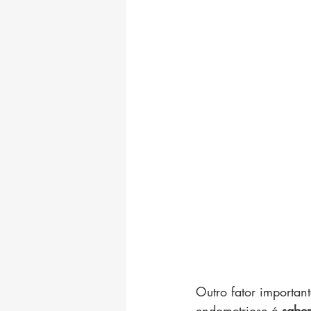
Outro fator importa
endometriose é 
saber