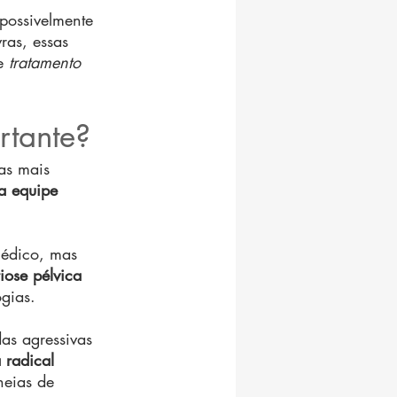
 possivelmente 
ras, essas 
e 
tratamento 
rtante?
as mais 
a equipe 
médico, mas 
ose pélvica 
gias.
as agressivas 
 radical 
heias de 