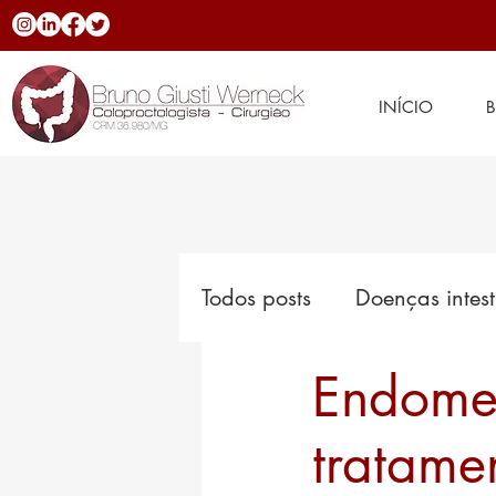
INÍCIO
Todos posts
Doenças intest
Endomet
Hemorroidas
Novidad
tratame
Doenças inflamatórias