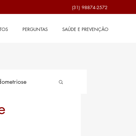
(31) 98874-2572
TOS
PERGUNTAS
SAÚDE E PREVENÇÃO
ometriose
e
de