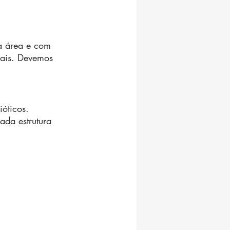
a área e com 
ais. Devemos 
óticos.
da estrutura 