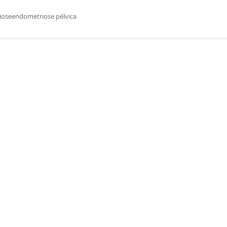
iose
endometriose pélvica