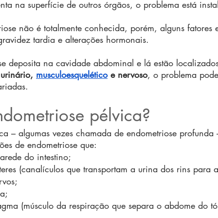
nta na superfície de outros órgãos, o problema está insta
ose não é totalmente conhecida, porém, alguns fatores e
ravidez tardia e alterações hormonais.
 deposita na cavidade abdominal e lá estão localizados
 urinário, 
musculoesquelético
 e nervoso
, o problema pode
riadas.
dometriose pélvica?
ica – algumas vezes chamada de endometriose profunda 
ões de endometriose que:
parede do intestino;
eres (canalículos que transportam a urina dos rins para a
rvos;
a;
agma (músculo da respiração que separa o abdome do tó