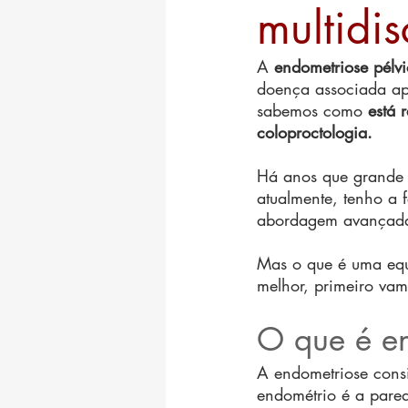
multidis
A 
endometriose pélv
doença associada ap
sabemos como 
está 
coloproctologia.
Há anos que grande p
atualmente, tenho a f
abordagem avançada
Mas o que é uma equi
melhor, primeiro vam
O que é e
A endometriose consi
endométrio é a pared