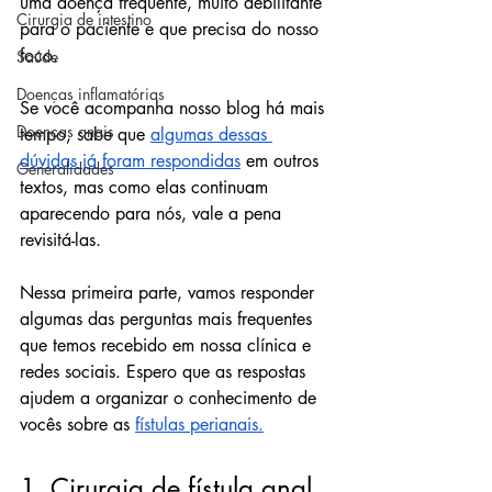
uma doença frequente, muito debilitante 
Cirurgia de intestino
para o paciente e que precisa do nosso 
foco.
Saúde
Doenças inflamatórias
Se você acompanha nosso blog há mais 
Doenças anais
tempo, sabe que 
algumas dessas 
dúvidas já foram respondidas
 em outros 
Generalidades
textos, mas como elas continuam 
aparecendo para nós, vale a pena 
revisitá-las.
Nessa primeira parte, vamos responder 
algumas das perguntas mais frequentes 
que temos recebido em nossa clínica e 
redes sociais. Espero que as respostas 
ajudem a organizar o conhecimento de 
vocês sobre as 
fístulas perianais.
1. Cirurgia de fístula anal 