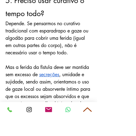
5. Preciso usar curativo o 
tempo todo?
Depende. Se pensarmos no curativo 
tradicional com esparadrapo e gaze ou 
algodão para cobrir uma ferida (igual 
em outras partes do corpo), não é 
necessário usar o tempo todo.
Mas a ferida da fístula deve ser mantida 
sem excesso de 
secreções
, umidade e 
sujidade, sendo assim, orientamos o uso 
de gaze local ou absorvente íntimo para 
que os excessos sejam absorvidos e que 
se consiga uma melhor higiene local.
Produtos químicos são desnecessários e 
podem prejudicar a recuperação, 
portanto, siga as orientações do seu 