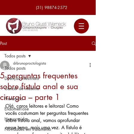
(31) 98874-2572
Post
Todos posts
drbrunoproctologista
Todos posts
5 perguntas frequentes
Doenças intestinais
sobre fístula anal e sua
Câncer de intestino
cirurgia – parte 1
Prevenção
Olá, caros leitores e leitoras! Como 
Endometriose
vocês costumam ter perguntas frequentes 
Hemorroidas
sobre fístula anal, vamos aprofundar 
nesse tema, mais uma vez. A fístula é 
Novidades em tratamento