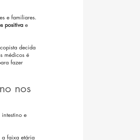
s e familiares. 
s positiva
 e 
copista decida 
s médicos é 
ara fazer 
ino nos 
intestino e 
a faixa etária 