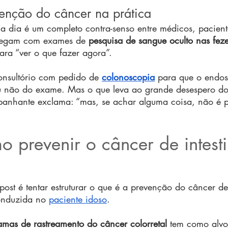
enção do câncer na prática
 dia é um completo contra-senso entre médicos, paciente
hegam com exames de 
pesquisa de sangue oculto nas feze
ara “ver o que fazer agora”.
nsultório com pedido de 
colonoscopia
 para que o endos
u não do exame. Mas o que leva ao grande desespero do
nhante exclama: “mas, se achar alguma coisa, não é p
o prevenir o câncer de intest
ost é tentar estruturar o que é a prevenção do câncer de 
onduzida no 
paciente idoso
.
amas de rastreamento do câncer colorretal
 tem como alvo 