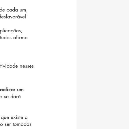
 de cada um, 
esfavorável 
plicações, 
tudos afirma 
ividade nesses 
ealizar um 
o se dará 
 que existe a 
ão ser tomadas 