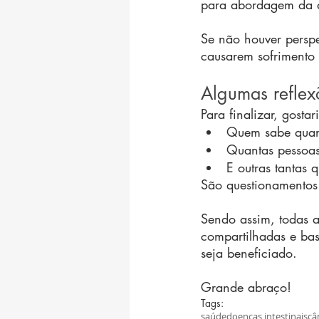
para abordagem da 
Se não houver perspe
causarem sofrimento
Algumas reflex
Para finalizar, gosta
Quem sabe quant
Quantas pessoas
E outras tantas 
São questionamentos
Sendo assim, todas a
compartilhadas e ba
seja beneficiado.
Grande abraço!
Tags:
saúde
doenças intestinais
câ