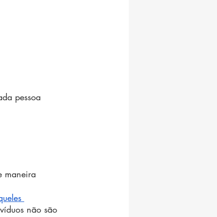
ada pessoa 
e maneira 
queles 
ivíduos não são 