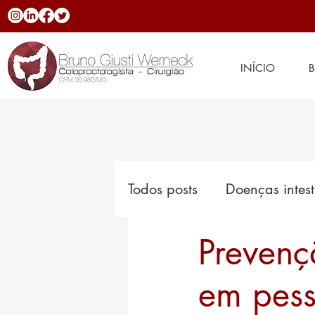
INÍCIO
Todos posts
Doenças intest
Prevenç
Hemorroidas
Novidad
em pes
Doenças inflamatórias