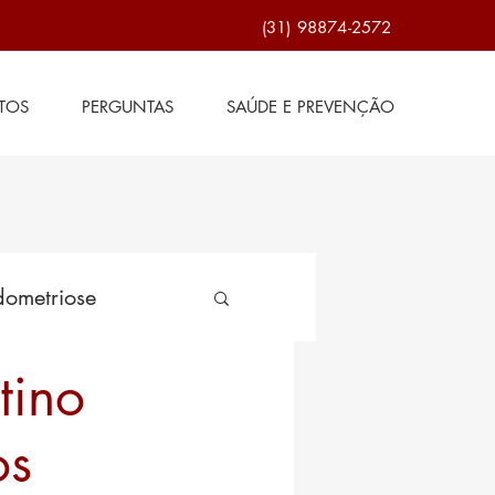
(31) 98874-2572
TOS
PERGUNTAS
SAÚDE E PREVENÇÃO
ometriose
tino
de
os