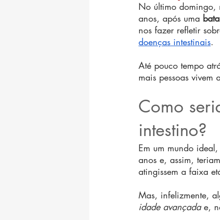
No último domingo, r
anos, após uma 
bata
nos fazer refletir s
doenças intestinais
.
Até pouco tempo atrá
mais pessoas vivem 
Como seria
intestino?
Em um mundo ideal,
anos e, assim, teria
atingissem a faixa e
Mas, infelizmente, a
idade avançada
 e, 