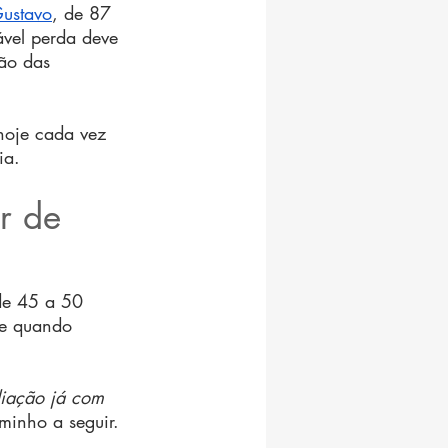
Gustavo
, de 87 
ável perda deve 
ção das 
hoje cada vez 
ia.
r de 
 de 45 a 50 
te quando 
liação já com 
minho a seguir.