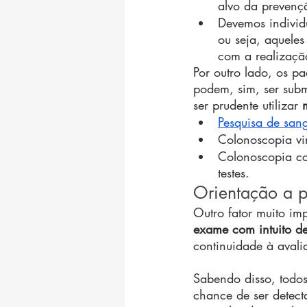
alvo da prevençã
Devemos individ
ou seja, aqueles
com a realizaçã
Por outro lado, os p
podem, sim, ser subm
ser prudente utilizar 
Pesquisa de sang
Colonoscopia vir
Colonoscopia co
testes.
Orientação a p
Outro fator muito im
exame com intuito d
continuidade à avali
Sabendo disso, todos
chance de ser detect