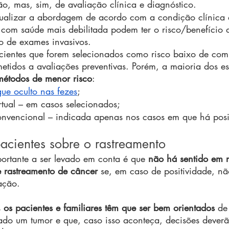
o, mas, sim, de avaliação clínica e diagnóstico.
ualizar a abordagem de acordo com a condição clínica
 com saúde mais debilitada podem ter o risco/benefício d
o de exames invasivos.
acientes que forem selecionados como risco baixo de com
etidos a avaliações preventivas. Porém, a maioria dos es
métodos de menor risco
:
ue oculto nas fezes
;
tual – em casos selecionados;
nvencional – indicada apenas nos casos em que há posit
acientes sobre o rastreamento
portante a ser levado em conta é que 
não há sentido em r
e rastreamento de câncer
 se, em caso de positividade, nã
ação.
 
os pacientes e familiares têm que ser bem orientados
 de
ado um tumor e que, caso isso aconteça, decisões dever