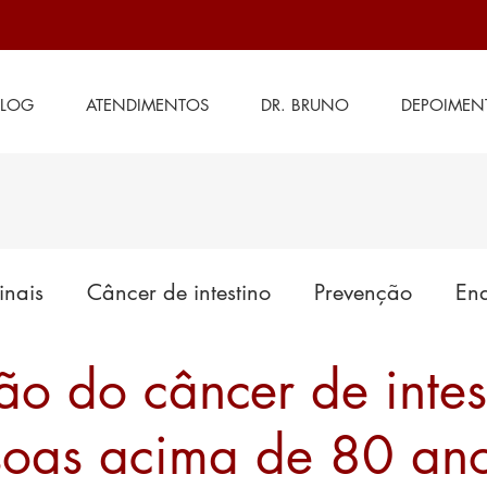
BLOG
ATENDIMENTOS
DR. BRUNO
DEPOIMEN
inais
Câncer de intestino
Prevenção
End
ão do câncer de intes
es em tratamento
Cirurgia de intestino
Saú
soas acima de 80 an
Doenças anais
Generalidades