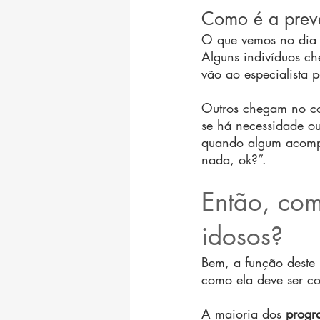
Como é a prev
O que vemos no dia a
Alguns indivíduos c
vão ao especialista p
Outros chegam no co
se há necessidade o
quando algum acompa
nada, ok?”.
Então, com
idosos? 
Bem, a função deste p
como ela deve ser c
A maioria dos 
progr