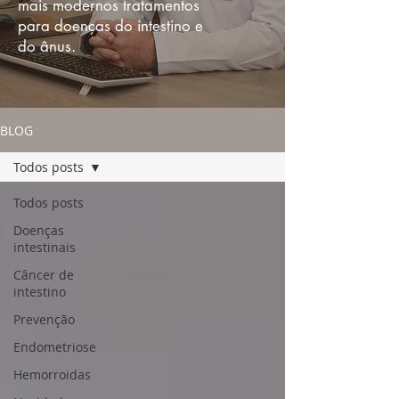
mais modernos tratamentos
para doenças do intestino e
do ânus.
BLOG
Todos posts
Todos posts
Doenças
intestinais
Câncer de
intestino
Prevenção
Endometriose
Hemorroidas