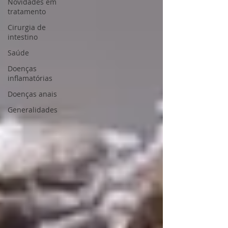
Novidades em
tratamento
Cirurgia de
intestino
Saúde
Doenças
inflamatórias
Doenças anais
Generalidades