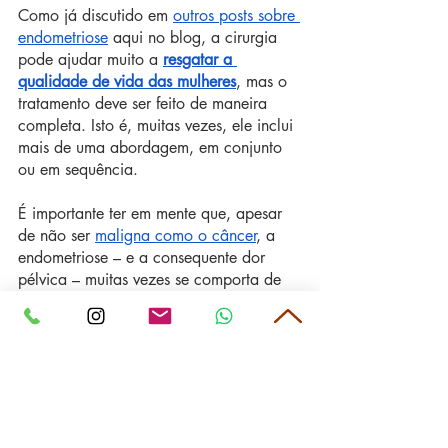
Como já discutido em 
outros posts sobre 
endometriose
 aqui no blog, a cirurgia 
pode ajudar muito a 
resgatar a 
qualidade de vida das mulheres
, mas o 
tratamento deve ser feito de maneira 
completa. Isto é, muitas vezes, ele inclui 
mais de uma abordagem, em conjunto 
ou em sequência.
É importante ter em mente que, apesar 
de não ser 
maligna como o câncer
, a 
endometriose – e a consequente dor 
pélvica – muitas vezes se comporta de 
maneira agressiva. Por isso, médicos 
devem transmitir a orientação adequada 
à paciente sobre as consequências e os 
riscos do uso de medicações e dos 
procedimentos.
O que deve ficar como mensagem é que 