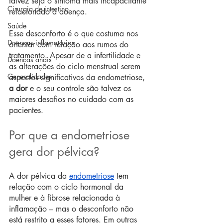
talvez seja o sintoma mais incapacitante 
Cirurgia de intestino
relacionado à doença.
Saúde
Esse desconforto é o que costuma nos 
Doenças inflamatórias
orientar com relação aos rumos do 
tratamento. Apesar de a infertilidade e 
Doenças anais
as alterações do ciclo menstrual serem 
Generalidades
aspectos significativos da endometriose, 
a dor
 e o seu controle são talvez os 
maiores desafios no cuidado com as 
pacientes.
Por que a endometriose 
gera dor pélvica?
A dor pélvica da 
endometriose
 tem 
relação com o ciclo hormonal da 
mulher e à fibrose relacionada à 
inflamação – mas o desconforto não 
está restrito a esses fatores. Em outras 