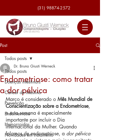
(31) 98874-2572
Post
Todos posts
Dr. Bruno Giusti Werneck
Todos posts
Endometriose: como tratar
Doenças intestinais
a dor pélvica
Câncer de intestino
Março é considerado o 
Mês Mundial de 
Prevenção
Conscientização sobre a Endometriose
, 
e esta semana é especialmente 
Endometriose
importante por incluir o Dia 
Hemorroidas
Internacional da Mulher. Quando 
falamos de endometriose, a 
dor pélvica
Novidades em tratamento