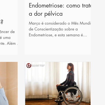
Endometriose: como tratar
a dor pélvica
e
s?
Março é considerado o Mês Mundial
de Conscientização sobre a
âncer de
Endometriose, e esta semana é
 é uma
especialmente importante por incluir
nte. Além da
o Dia...
 tem de