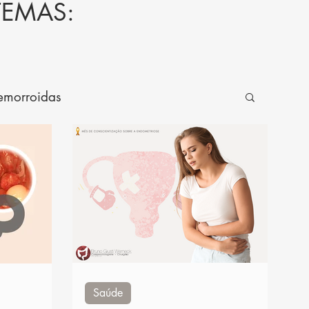
TEMAS:
emorroidas
oenças anais
Generalidades
Saúde