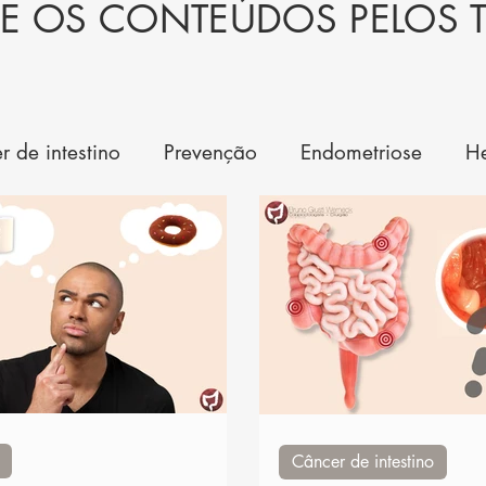
E OS CONTEÚDOS PELOS 
r de intestino
Prevenção
Endometriose
H
 intestino
Saúde
Doenças inflamatórias
D
Câncer de intestino