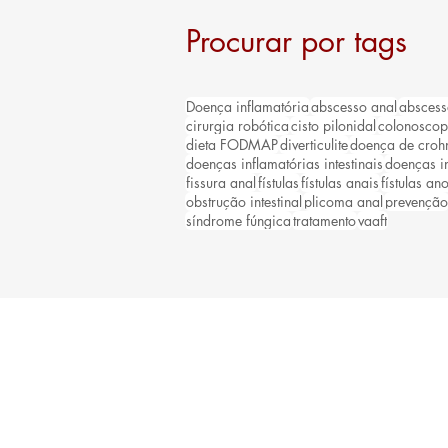
Procurar por tags
Doença inflamatória
abscesso anal
abscess
cirurgia robótica
cisto pilonidal
colonoscop
dieta FODMAP
diverticulite
doença de croh
doenças inflamatórias intestinais
doenças in
fissura anal
fístulas
fístulas anais
fístulas ano
obstrução intestinal
plicoma anal
prevenção
síndrome fúngica
tratamento
vaaft
CONTATO