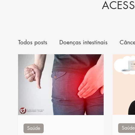
ACESS
Todos posts
Doenças intestinais
Cânce
Novidades em tratamento
Cirurgia de
Saúde
Saúde