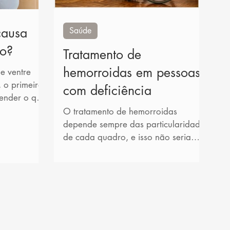
causa
Saúde
no?
Tratamento de
hemorroidas em pessoas
e ventre
, o primeiro
com deficiência
ender o que
...
O tratamento de hemorroidas
depende sempre das particularidades
de cada quadro, e isso não seria
diferente no caso de pessoas com...