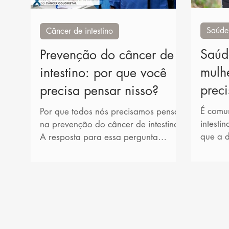
Saúde
Câncer de intestino
Saúde
Prevenção do câncer de
mulh
intestino: por que você
preci
precisa pensar nisso?
É comu
Por que todos nós precisamos pensar
intesti
na prevenção do câncer de intestino?
que a 
A resposta para essa pergunta
difundi
parece ser simples. Se todos nós...