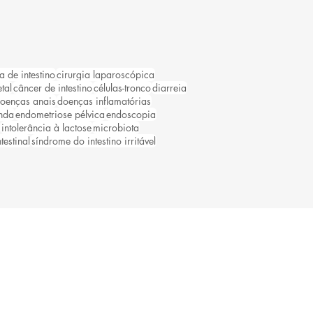
a de intestino
cirurgia laparoscópica
tal
câncer de intestino
células-tronco
diarreia
oenças anais
doenças inflamatórias
nda
endometriose pélvica
endoscopia
intolerância à lactose
microbiota
testinal
síndrome do intestino irritável