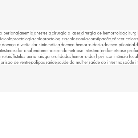
o perianal
anemia
anestesia
cirurgia a laser
cirurgia de hemorroida
cirurgi
ia
coloproctologia
coloproctologista
colostomia
constipação
câncer colorre
n
doença diverticular sintomática
doença hemorroidaria
doença pilonidal
d
testinais
dor anal
endometriose
endometriose intestinal
endometriose profu
rretais
fístulas perianais
generalidades
hemorroidas
hpv
incontinência fecal
prisão de ventre
pólipos
saúde
saúde da mulher
saúde do intestino
saúde in