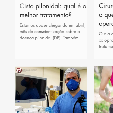
Ciru
Cisto pilonidal: qual é o
o qu
melhor tratamento?
opera
Estamos quase chegando em abril,
mês de conscientização sobre a
O dia a
doença pilonidal (DP). Também
colopro
conhecida como cisto pilonidal, a DP
tratame
é uma...
intesti