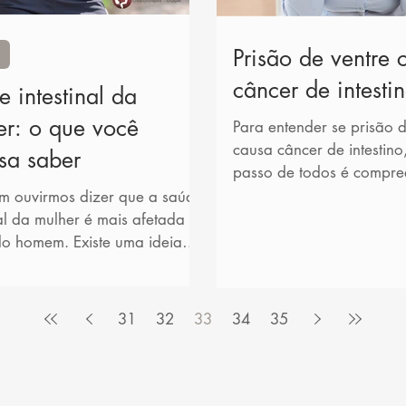
Prisão de ventre 
câncer de intesti
 intestinal da
er: o que você
Para entender se prisão d
causa câncer de intestino
sa saber
passo de todos é compre
é a constipação intestinal.
m ouvirmos dizer que a saúde
nal da mulher é mais afetada
do homem. Existe uma ideia
da de que os problemas...
31
32
33
34
35