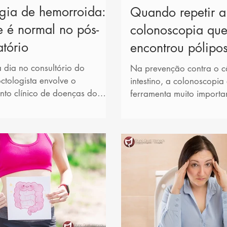
rgia de hemorroida:
Quando repetir a
e é normal no pós-
colonoscopia qu
tório
encontrou pólipo
 dia no consultório do
Na prevenção contra o c
ctologista envolve o
intestino, a colonoscopia
nto clínico de doenças do
ferramenta muito importa
no e do ânus. Muitos desses...
capacidade que o exame
ajudar...