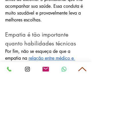
acompanhar sua saúde. Essa conduta é 
muito saudável e provavelmente leva a 
melhores escolhas.
Empatia é tão importante 
quanto habilidades técnicas
Por fim, não se esqueça de que a 
empatia na 
relação entre médico e 
paciente
 também deve contar na 
escolha de quem vai cuidar de você.
Não adianta estar com quem diz ser o 
melhor cirurgião, mas que não permite a 
aproximação e o esclarecimento das 
dúvidas sobre um procedimento. O 
paciente precisa se sentir à vontade 
para fazer perguntas e, juntamente com 
o médico, fazer escolhas para a sua 