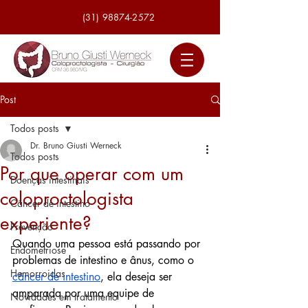
(31) 98874-2572
Post
Todos posts
Dr. Bruno Giusti Werneck
Todos posts
Por que operar com um
Doenças intestinais
coloproctologista
Câncer de intestino
experiente?
Prevenção
Quando uma pessoa está passando por 
Endometriose
problemas de intestino e ânus, como o 
Hemorroidas
câncer de intestino
, ela deseja ser 
amparada por uma equipe de 
Novidades em tratamento