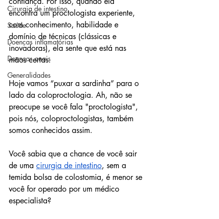
confiança. Por isso, quando ela 
Cirurgia de intestino
encontra um proctologista experiente, 
com conhecimento, habilidade e 
Saúde
domínio de técnicas (clássicas e 
Doenças inflamatórias
inovadoras), ela sente que está nas 
Doenças anais
mãos certas.
Generalidades
Hoje vamos “puxar a sardinha” para o 
lado da coloproctologia. Ah, não se 
preocupe se você fala "proctologista", 
pois nós, coloproctologistas, também 
somos conhecidos assim.
Você sabia que a chance de você sair 
de uma 
cirurgia de intestino
, sem a 
temida bolsa de colostomia, é menor se 
você for operado por um médico 
especialista?