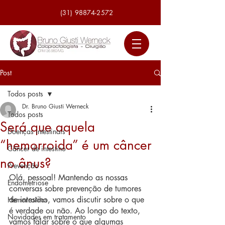
(31) 98874-2572
Post
Todos posts
Dr. Bruno Giusti Werneck
Todos posts
Será que aquela
Doenças intestinais
“hemorroida” é um câncer
Câncer de intestino
no ânus?
Prevenção
Olá, pessoal! Mantendo as nossas 
Endometriose
conversas sobre prevenção de tumores 
de intestino, vamos discutir sobre o que 
Hemorroidas
é verdade ou não. Ao longo do texto, 
Novidades em tratamento
vamos falar sobre o que algumas 