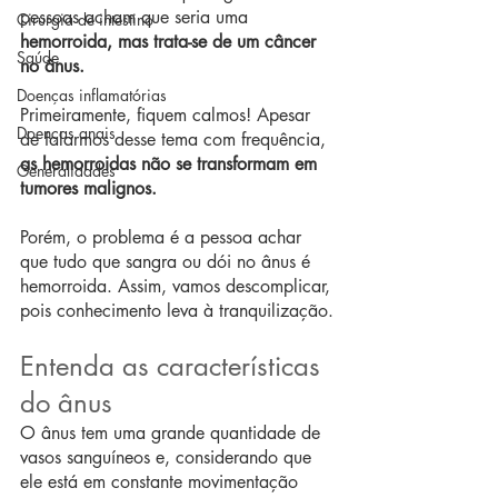
pessoas acham que seria uma 
Cirurgia de intestino
hemorroida, mas trata-se de um câncer 
Saúde
no ânus.
Doenças inflamatórias
Primeiramente, fiquem calmos! Apesar 
Doenças anais
de falarmos desse tema com frequência, 
as hemorroidas não se transformam em 
Generalidades
tumores malignos.
Porém, o problema é a pessoa achar 
que tudo que sangra ou dói no ânus é 
hemorroida. Assim, vamos descomplicar, 
pois conhecimento leva à tranquilização.
Entenda as características 
do ânus
O ânus tem uma grande quantidade de 
vasos sanguíneos e, considerando que 
ele está em constante movimentação 