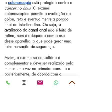
a 
colonoscopia
 está protegido contra o 
câncer no ânus
. O exame 
colonoscópico permite a avaliação do 
cólon, reto e eventualmente a porção 
final do intestino fino. Ou seja, 
a 
avaliação do canal anal 
não é feita de 
rotina, nem é adequada com o uso 
desse aparelho, o que pode gerar uma 
falsa sensação de segurança.
Assim, o exame no consultório é 
complementar e deve ser realizado pelo 
menos uma vez na primeira consulta e 
posteriormente, de acordo com a 
necessidade e indicação clínica. 
Fiquem sempre atentos a novidades! 
Tags:
saúde
doenças anais
câncer de intestino
câncer colorretal
doença hemorroidaria
hemorroidas