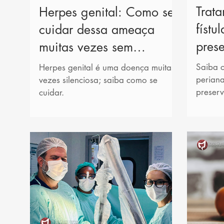
Trata
Herpes genital: Como se
fístu
cuidar dessa ameaça
prese
muitas vezes sem
sintomas
Saiba c
Herpes genital é uma doença muitas
periana
vezes silenciosa; saiba como se
preserv
cuidar.
de inco