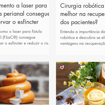
mento a laser para
Cirurgia robótica
la perianal consegue
melhor na recup
rvar o esfíncter
dos pacientes?
omo o laser para fístula
Entenda a importância da
l (FiLaC®) consegue
robótica e descubra se e
ar o esfíncter e reduzir o risco
vantagens na recuperaçã
ntinência fecal.
pacientes.