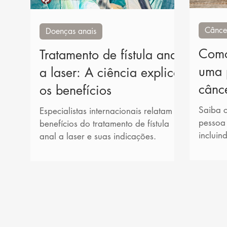
Câncer
Doenças anais
Como
Tratamento de fístula anal
uma 
a laser: A ciência explica
cânc
os benefícios
Saiba 
Especialistas internacionais relatam os
pessoa 
benefícios do tratamento de fístula
incluin
anal a laser e suas indicações.
formato