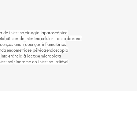
a de intestino
cirurgia laparoscópica
tal
câncer de intestino
células-tronco
diarreia
oenças anais
doenças inflamatórias
nda
endometriose pélvica
endoscopia
intolerância à lactose
microbiota
testinal
síndrome do intestino irritável