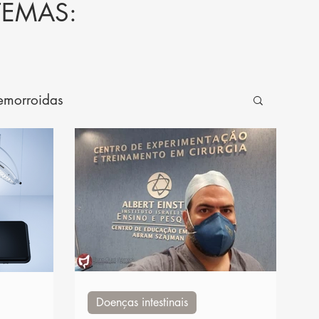
TEMAS:
emorroidas
oenças anais
Generalidades
Doenças intestinais