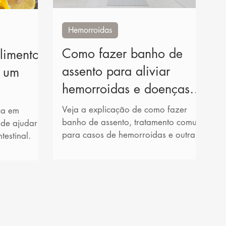
Hemorroidas
Como fazer banho de
alimentos
assento para aliviar
a um
hemorroidas e doenças
l
perianais?
Veja a explicação de como fazer
ca em
banho de assento, tratamento comum
ode ajudar a
para casos de hemorroidas e outras
testinal.
doenças anais.