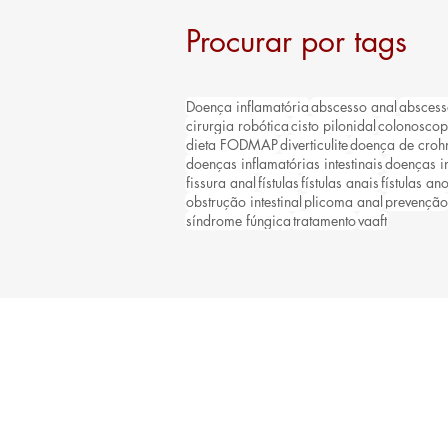
Procurar por tags
Doença inflamatória
abscesso anal
abscess
cirurgia robótica
cisto pilonidal
colonoscop
dieta FODMAP
diverticulite
doença de croh
doenças inflamatórias intestinais
doenças in
fissura anal
fístulas
fístulas anais
fístulas ano
obstrução intestinal
plicoma anal
prevenção
síndrome fúngica
tratamento
vaaft
CONTATO