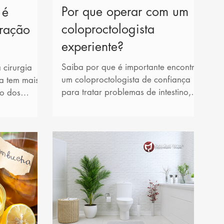
Por que operar com um
 é
coloproctologista
eração
experiente?
Saiba por que é importante encontrar
 cirurgia
um coloproctologista de confiança
la tem mais
para tratar problemas de intestino,
o dos
inclusive câncer.