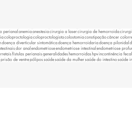
o perianal
anemia
anestesia
cirurgia a laser
cirurgia de hemorroida
cirurgi
ia
coloproctologia
coloproctologista
colostomia
constipação
câncer colorre
n
doença diverticular sintomática
doença hemorroidaria
doença pilonidal
d
testinais
dor anal
endometriose
endometriose intestinal
endometriose profu
rretais
fístulas perianais
generalidades
hemorroidas
hpv
incontinência fecal
prisão de ventre
pólipos
saúde
saúde da mulher
saúde do intestino
saúde in