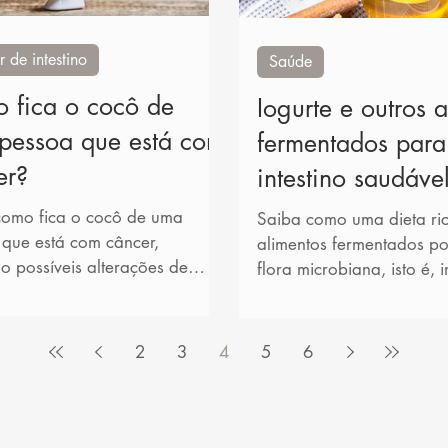
 de intestino
Saúde
 fica o cocô de
Iogurte e outros 
pessoa que está com
fermentados par
er?
intestino saudáve
como fica o cocô de uma
Saiba como uma dieta ri
que está com câncer,
alimentos fermentados p
do possíveis alterações de
flora microbiana, isto é, in
, consistência e cor.
2
3
4
5
6