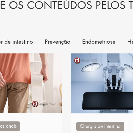
E OS CONTEÚDOS PELOS 
r de intestino
Prevenção
Endometriose
H
 intestino
Saúde
Doenças inflamatórias
D
as anais
Cirurgia de intestino