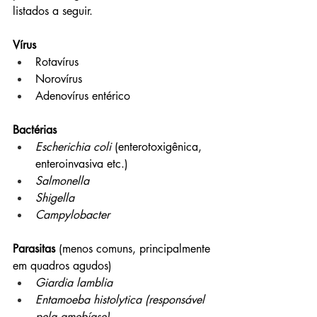
listados a seguir.
Vírus
Rotavírus
Norovírus
Adenovírus entérico
Bactérias
Escherichia coli
 (enterotoxigênica, 
enteroinvasiva etc.)
Salmonella
Shigella
Campylobacter
Parasitas 
(menos comuns, principalmente 
em quadros agudos)
Giardia lamblia
Entamoeba histolytica (responsável 
pela amebíase)