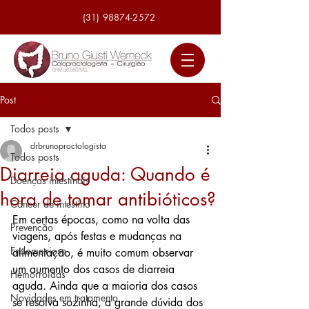
(31) 98874-2572
Post
Todos posts
drbrunoproctologista
Todos posts
Diarreia aguda: Quando é
Doenças intestinais
hora de tomar antibióticos?
Câncer de intestino
Em certas épocas, como na volta das 
Prevenção
viagens, após festas e mudanças na 
Endometriose
alimentação, é muito comum observar 
um aumento dos casos de diarreia 
Hemorroidas
aguda. Ainda que a maioria dos casos 
Novidades em tratamento
se resolva sozinha, a grande dúvida dos 