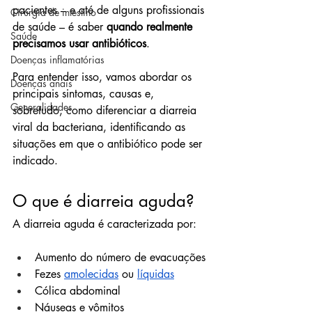
pacientes – e até de alguns profissionais 
Cirurgia de intestino
de saúde – é saber 
quando realmente 
Saúde
precisamos usar antibióticos
.
Doenças inflamatórias
Para entender isso, vamos abordar os 
Doenças anais
principais sintomas, causas e, 
Generalidades
sobretudo, como diferenciar a diarreia 
viral da bacteriana, identificando as 
situações em que o antibiótico pode ser 
indicado.
O que é diarreia aguda?
A diarreia aguda é caracterizada por:
Aumento do número de evacuações
Fezes 
amolecidas
 ou 
líquidas
Cólica abdominal
Náuseas e vômitos