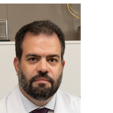
Como fazer banho de
assento para aliviar
hemorroidas e doenças
perianais?
Veja a explicação de como fazer banho
de assento, tratamento comum para casos
de hemorroidas e outras doenças anais.