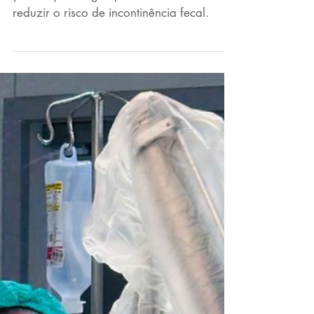
consegue preservar o
esfíncter
Saiba como o laser para fístula perianal
(FiLaC®) consegue preservar o esfíncter e
reduzir o risco de incontinência fecal.