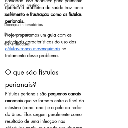
novidade. Isso acontece principalmente 
Cirurgia de intestino
quando o problema de saúde traz tanto 
sofrimento e frustração como as fístulas 
Saúde
perianais
.
Doenças inflamatórias
Doenças anais
Hoje preparamos um guia com as 
principais características do uso das 
Generalidades
células-tronco mesenquimais
 no 
tratamento desse problema.
O que são fístulas 
perianais?
Fístulas perianais são 
pequenos canais 
anormais
 que se formam entre o final do 
intestino (canal anal) e a pele ao redor 
do ânus. Elas surgem geralmente como 
resultado de uma infecção nas 