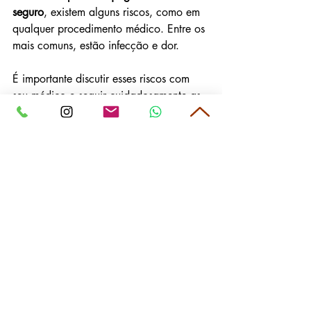
seguro
, existem alguns riscos, como em 
qualquer procedimento médico. Entre os 
mais comuns, estão infecção e dor.
É importante discutir esses riscos com 
seu médico e seguir cuidadosamente as 
recomendações pós-operatórias para 
minimizar
 as chances de complicações.
Conclusão
O uso de células-tronco mesenquimais 
no tratamento de fístulas perianais 
complexas representa um 
avanço 
significativo
 na medicina regenerativa. 
Essa abordagem inovadora oferece 
esperança para muitos pacientes 
que 
sofrem com fístulas perianais complexas, 
uma condição debilitante, 