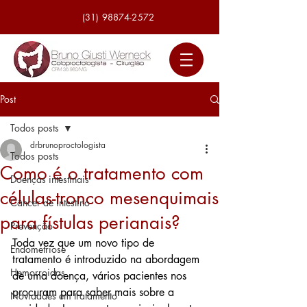
(31) 98874-2572
Post
Todos posts
drbrunoproctologista
Todos posts
Como é o tratamento com
Doenças intestinais
células-tronco mesenquimais
Câncer de intestino
para fístulas perianais?
Prevenção
Toda vez que um novo tipo de 
Endometriose
tratamento é introduzido na abordagem 
Hemorroidas
de uma doença, vários pacientes nos 
procuram para saber mais sobre a 
Novidades em tratamento