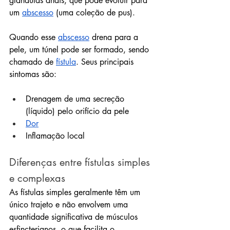
glândulas anais, que pode evoluir para 
um 
abscesso
 (uma coleção de pus).
Quando esse 
abscesso
 drena para a 
pele, um túnel pode ser formado, sendo 
chamado de 
fístula
. Seus principais 
sintomas são:
Drenagem de uma secreção 
(líquido) pelo orifício da pele
Dor
Inflamação local
Diferenças entre fístulas simples 
e complexas
As fístulas simples geralmente têm um 
único trajeto e não envolvem uma 
quantidade significativa de músculos 
esfincterianos, o que facilita o 