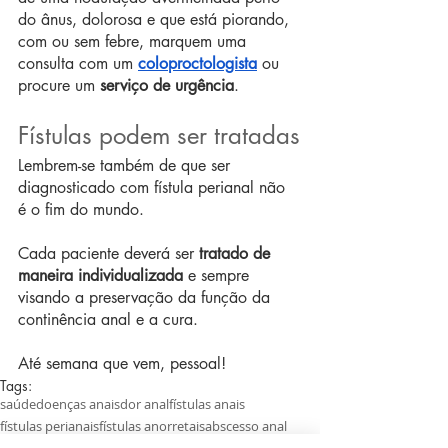
do ânus, dolorosa e que está piorando, 
com ou sem febre, marquem uma 
consulta com um 
coloproctologista
 ou 
procure um 
serviço de urgência
.
Fístulas podem ser tratadas
Lembrem-se também de que ser 
diagnosticado com fístula perianal não 
é o fim do mundo.
Cada paciente deverá ser 
tratado de 
maneira individualizada
 e sempre 
visando a preservação da função da 
continência anal e a cura.
Até semana que vem, pessoal!
Tags:
saúde
doenças anais
dor anal
fístulas anais
fístulas perianais
fístulas anorretais
abscesso anal
abscesso perianal