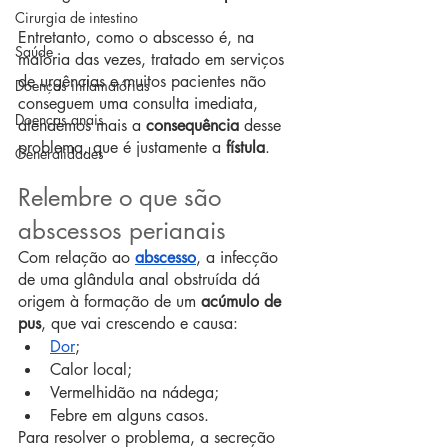
Cirurgia de intestino
Entretanto, como o abscesso é, na 
Saúde
maioria das vezes, tratado em serviços 
de urgências e muitos pacientes não 
Doenças inflamatórias
conseguem uma consulta imediata, 
Doenças anais
atendemos mais a 
consequência
 desse 
problema, que é justamente a 
fístula
.
Generalidades
Relembre o que são 
abscessos perianais
Com relação ao 
abscesso
, a infecção 
de uma glândula anal obstruída dá 
origem à formação de um 
acúmulo de 
pus
, que vai crescendo e causa:
Dor
;
Calor local;
Vermelhidão na nádega;
Febre em alguns casos.
Para resolver o problema, a secreção 