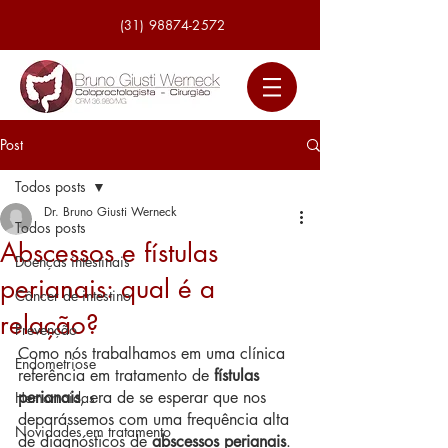
(31) 98874-2572
Post
Todos posts
Dr. Bruno Giusti Werneck
Todos posts
Abscessos e fístulas
Doenças intestinais
perianais: qual é a
Câncer de intestino
relação?
Prevenção
Como nós trabalhamos em uma clínica 
Endometriose
referência em tratamento de 
fístulas 
perianais
, era de se esperar que nos 
Hemorroidas
deparássemos com uma frequência alta 
Novidades em tratamento
de diagnósticos de 
abscessos perianais
.