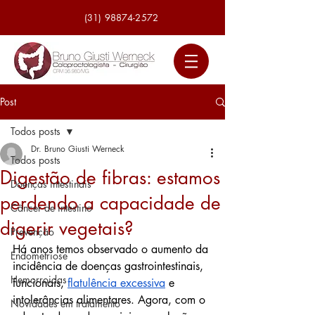
(31) 98874-2572
Post
Todos posts
Dr. Bruno Giusti Werneck
Todos posts
Digestão de fibras: estamos
Doenças intestinais
perdendo a capacidade de
Câncer de intestino
digerir vegetais?
Prevenção
Há anos temos observado o aumento da 
Endometriose
incidência de doenças gastrointestinais, 
Hemorroidas
funcionais, 
flatulência excessiva
 e 
intolerâncias alimentares. Agora, com o 
Novidades em tratamento