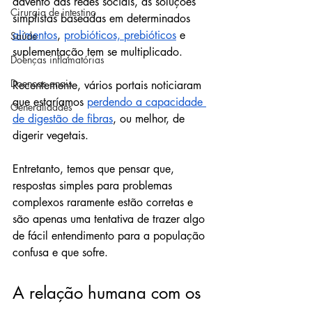
advento das redes sociais, as soluções 
Cirurgia de intestino
simplistas baseadas em determinados 
alimentos
, 
probióticos, prebióticos
 e 
Saúde
suplementação tem se multiplicado.
Doenças inflamatórias
Doenças anais
Recentemente, vários portais noticiaram 
que estaríamos 
perdendo a capacidade 
Generalidades
de digestão de fibras
, ou melhor, de 
digerir vegetais.
Entretanto, temos que pensar que, 
respostas simples para problemas 
complexos raramente estão corretas e 
são apenas uma tentativa de trazer algo 
de fácil entendimento para a população 
confusa e que sofre.
A relação humana com os 