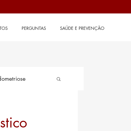
(31) 98874-2572
TOS
PERGUNTAS
SAÚDE E PREVENÇÃO
ometriose
de
stico