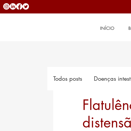
INÍCIO
Todos posts
Doenças intest
Flatulê
Hemorroidas
Novidad
distens
Doenças inflamatórias