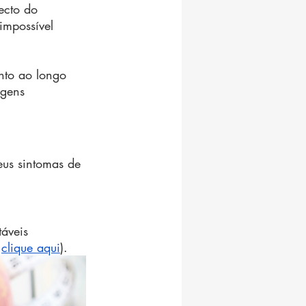
ecto do 
impossível 
nto ao longo 
gens 
eus sintomas de 
áveis 
 
clique aqui
).