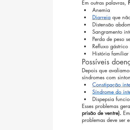
Em outras palavras, 
Anemia
Diarreia
 que nã
Distensão abdomi
Sangramento inte
Perda de peso s
Refluxo gástrico
História familiar
Possíveis doenç
Depois que avaliamos
síndromes com sintom
Constipação inte
Síndrome do intes
Dispepsia funcio
Esses problemas ger
prisão de ventre).
 Em
problemas deve ser 