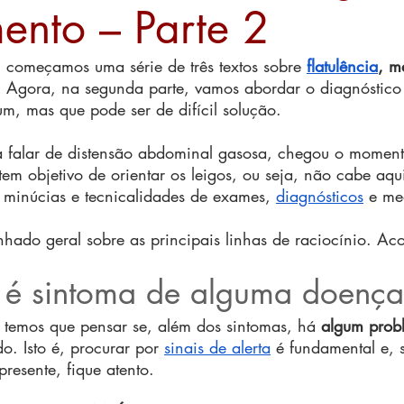
mento – Parte 2
, começamos uma série de três textos sobre 
flatulência
, m
.
 Agora, na segunda parte, vamos abordar o diagnóstico 
, mas que pode ser de difícil solução.
a falar de distensão abdominal gasosa, chegou o moment
 tem objetivo de orientar os leigos, ou seja, não cabe aqui
 minúcias e tecnicalidades de exames, 
diagnósticos
 e me
hado geral sobre as principais linhas de raciocínio. A
a é sintoma de alguma doenç
temos que pensar se, além dos sintomas, há 
algum prob
o. Isto é, procurar por 
sinais de alerta
 é fundamental e, 
presente, fique atento.