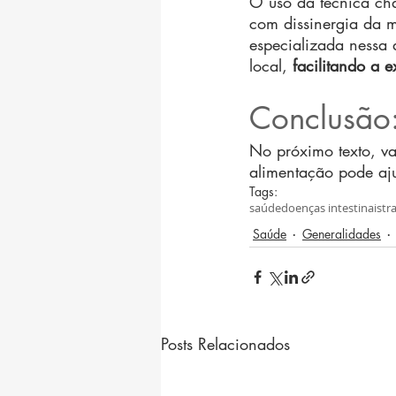
O uso da técnica cha
com dissinergia da m
especializada nessa
local, 
facilitando a 
Conclusão
No próximo texto, v
alimentação pode ajud
Tags:
saúde
doenças intestinais
tr
Saúde
Generalidades
Posts Relacionados