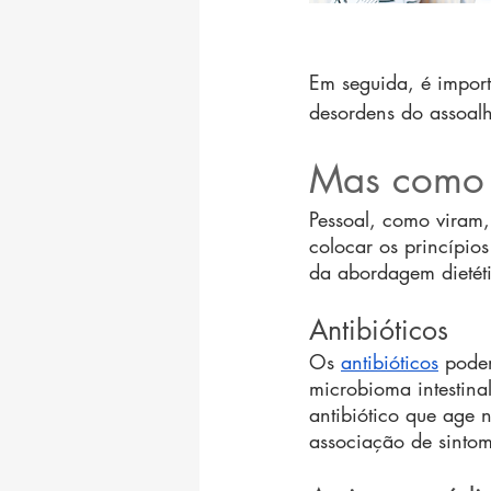
Em seguida, é import
desordens do assoalh
Mas como t
Pessoal, como viram,
colocar os princípio
da abordagem dietét
Antibióticos
Os 
antibióticos
 pode
microbioma intestina
antibiótico que age 
associação de sintoma