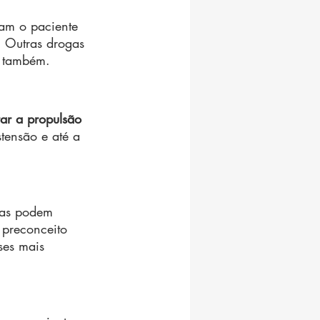
am o paciente 
. Outras drogas 
o também.
ar a propulsão 
stensão e até a 
as podem 
 preconceito 
ses mais 