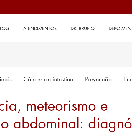
BLOG
ATENDIMENTOS
DR. BRUNO
DEPOIMEN
inais
Câncer de intestino
Prevenção
End
ncia, meteorismo e
es em tratamento
Cirurgia de intestino
Saú
ão abdominal: diagnó
Doenças anais
Generalidades