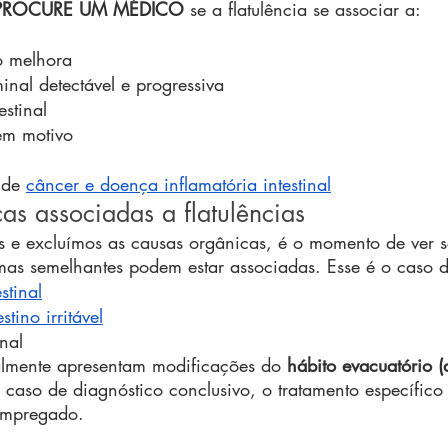
PROCURE UM MÉDICO
 se a flatulência se associar a:
o melhora
nal detectável e progressiva
stinal
em motivo
 de 
câncer e doença inflamatória intestinal
as associadas a flatulências
 e excluímos as causas orgânicas, é o momento de ver s
as semelhantes podem estar associadas. Esse é o caso d
stinal
tino irritável
nal
almente apresentam modificações do 
hábito evacuatório (
 caso de diagnóstico conclusivo, o tratamento específico
empregado.