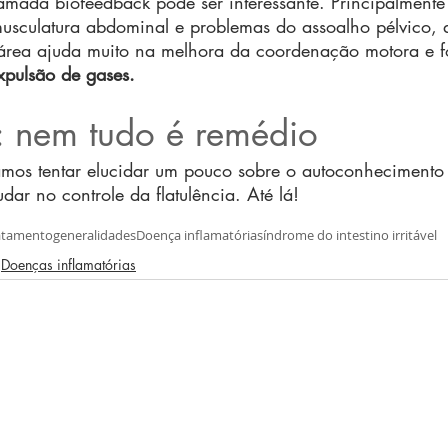
mada biofeedback pode ser interessante. Principalmente
usculatura abdominal e problemas do assoalho pélvico, a 
 área ajuda muito na melhora da coordenação motora e f
expulsão de gases.
: nem tudo é remédio
amos tentar elucidar um pouco sobre o autoconhecimento
ar no controle da flatulência. Até lá!
atamento
generalidades
Doença inflamatória
síndrome do intestino irritável
Doenças inflamatórias