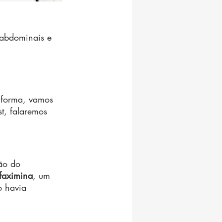
 abdominais e 
 forma, vamos 
t, falaremos 
ão do 
faximina
, um 
o havia 