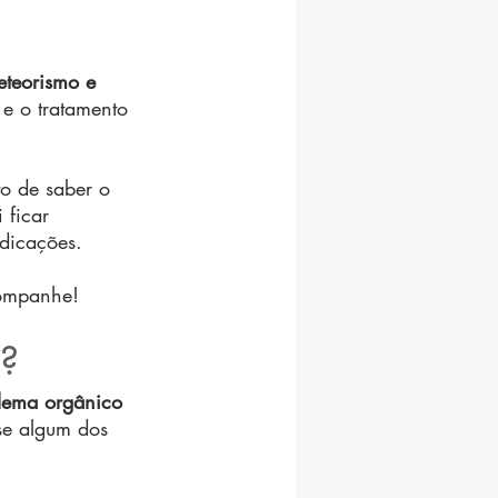
eteorismo e 
e o tratamento 
o de saber o 
 ficar 
dicações.
companhe!
a?
lema orgânico
se algum dos 