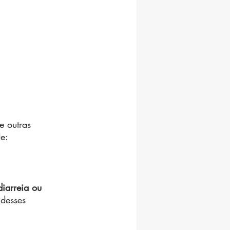
e outras 
e:
diarreia ou 
 desses 