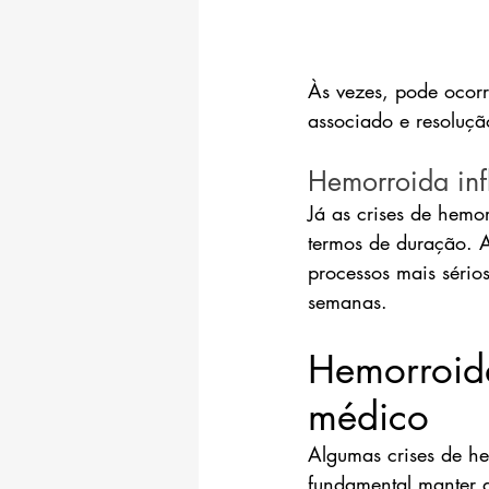
Às vezes, pode ocorr
associado e resoluçã
Hemorroida in
Já as crises de hemo
termos de duração. A
processos mais sério
semanas.
Hemorroid
médico
Algumas crises de he
fundamental manter 