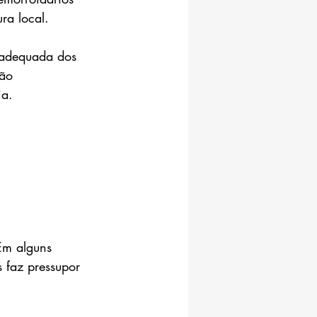
ra local.
 adequada dos 
ção 
ia.
Em alguns 
 faz pressupor 