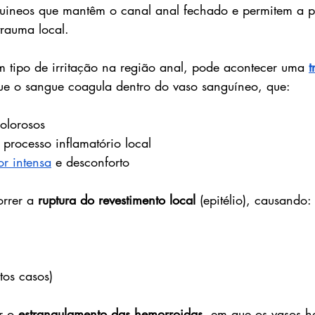
uineos que mantêm o canal anal fechado e permitem a 
trauma local.
tipo de irritação na região anal, pode acontecer uma 
t
ue o sangue coagula dentro do vaso sanguíneo, que:
olorosos
processo inflamatório local
or intensa
 e desconforto
rrer a 
ruptura do revestimento local
 (epitélio), causando:
tos casos)
 o 
estrangulamento das hemorroidas
, em que os vasos h