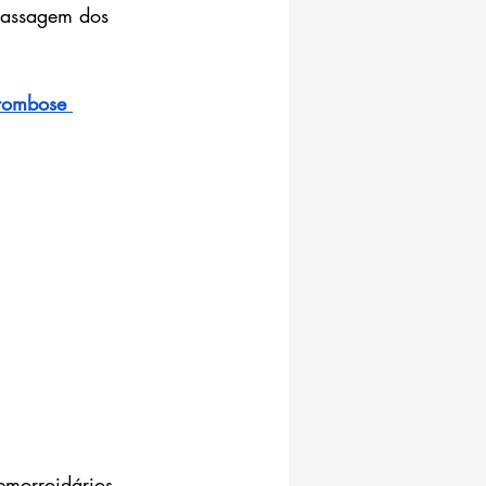
passagem dos 
rombose 
emorroidários 