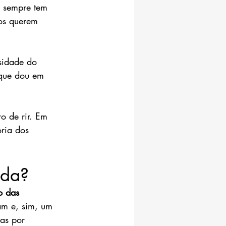
 sempre tem 
dos querem 
nsidade do 
 que dou em 
o de rir. Em 
ria dos 
ida?
o das 
m e, sim, um 
as por 