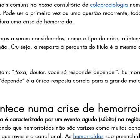
ais comuns no nosso consultório de 
coloproctologia
 nem
. Pode ser a primeira vez ou uma questão recorrente, to
dura uma crise de hemorroida.
tores a serem considerados, como o tipo de crise, a inte
são. Ou seja, a resposta à pergunta do título é a mesma
ntam: “Poxa, doutor, você só responde ‘depende’”. Eu morr
“depende” é a única resposta correta para a grande maio
ntece numa crise de hemorro
a é caracterizada por um evento agudo (súbito) na regiã
ando que hemorroidas não são varizes como muitos acha
 que reveste o canal anal. As 
hemorroidas
 são preenchid