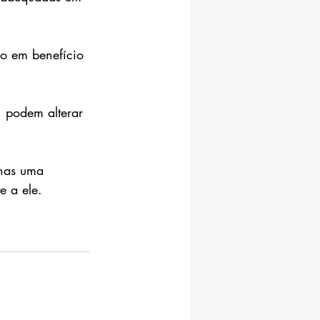
do em benefício 
 podem alterar 
enas uma 
e a ele.