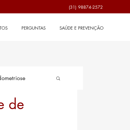
(31) 98874-2572
TOS
PERGUNTAS
SAÚDE E PREVENÇÃO
ometriose
e de
de