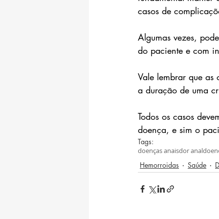
casos de complicaçõ
Algumas vezes, pode
do paciente e com in
Vale lembrar que as 
a duração de uma cri
Todos os casos deve
doença, e sim o paci
Tags:
doenças anais
dor anal
doen
Hemorroidas
Saúde
D