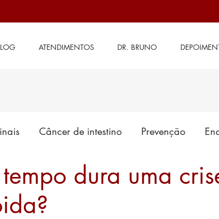
BLOG
ATENDIMENTOS
DR. BRUNO
DEPOIMEN
inais
Câncer de intestino
Prevenção
End
tempo dura uma cris
es em tratamento
Cirurgia de intestino
Saú
oida?
Doenças anais
Generalidades