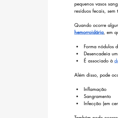
pequenos vasos sang
resíduos fecais, sem 
Quando ocorre algum 
hemorroidária
, em q
Forma nódulos d
Desencadeia um 
É associado à 
d
Além disso, pode oco
Inflamação
Sangramento
Infecção (em cer
Também pode ocorrer