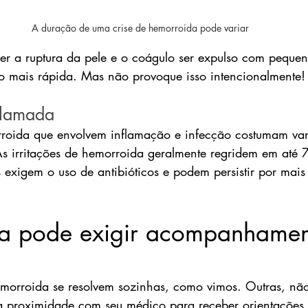
A duração de uma crise de hemorroida pode variar
er a ruptura da pele e o coágulo ser expulso com peque
o mais rápida. Mas não provoque isso intencionalmente!
flamada
rroida que envolvem inflamação e infecção costumam var
s irritações de hemorroida geralmente regridem em até 
s exigem o uso de antibióticos e podem persistir por mais
a pode exigir acompanhamen
morroida se resolvem sozinhas, como vimos. Outras, não
a proximidade com seu médico para receber orientaçõe