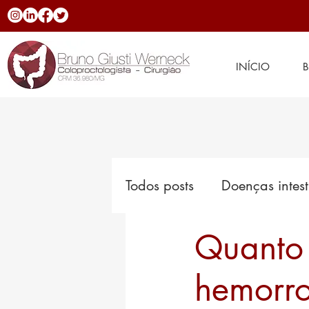
INÍCIO
Todos posts
Doenças intest
Quanto 
Hemorroidas
Novidad
hemorr
Doenças inflamatórias