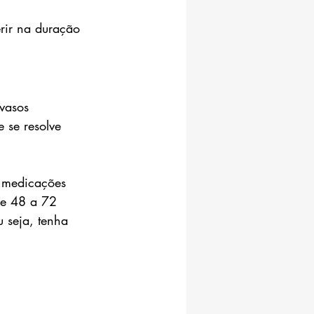
rir na duração 
vasos 
 se resolve 
e medicações 
de 48 a 72 
 seja, tenha 