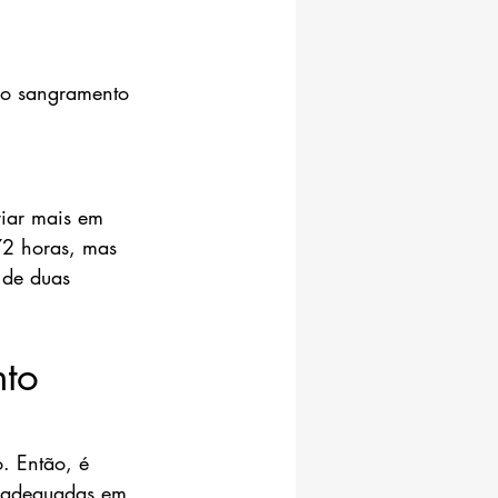
no sangramento 
iar mais em 
72 horas, mas 
 de duas 
to 
. Então, é 
s adequadas em 